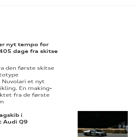
er nyt tempo for
405 dage fra skitse
a den første skitse
ototype
Nuvolari et nyt
ikling. En making-
ktet fra de første
em
agskib i
 Audi Q9