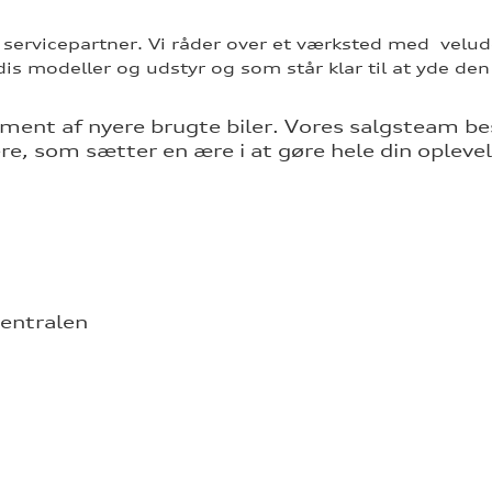
i servicepartner. Vi råder over et værksted med vel
s modeller og udstyr og som står klar til at yde den
timent af nyere brugte biler. Vores salgsteam be
 som sætter en ære i at gøre hele din oplevels
centralen