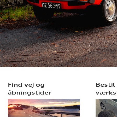
Find vej og
Bestil
åbningstider
værks