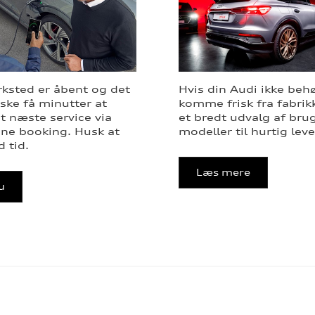
ksted er åbent og det
Hvis din Audi ikke beh
ske få minutter at
komme frisk fra fabrikk
it næste service via
et bredt udvalg af bru
ine booking. Husk at
modeller til hurtig leve
 tid.
Læs mere
u