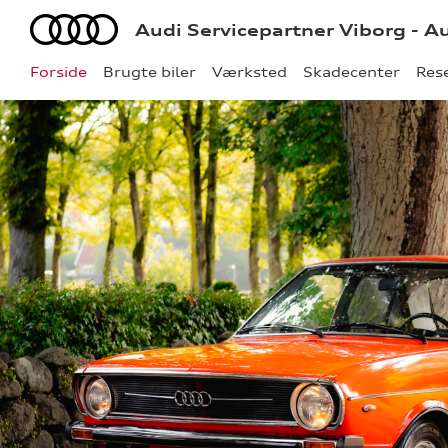
Audi
Audi Servicepartner Viborg - A
Forside
Brugte biler
Værksted
Skadecenter
Res