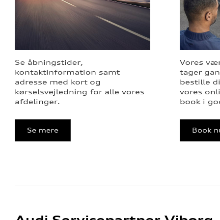
Se åbningstider,
Vores vær
kontaktinformation samt
tager gan
adresse med kort og
bestille d
kørselsvejledning for alle vores
vores onl
afdelinger.
book i god
Se mere
Book n
Audi Servicepartner Viborg