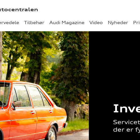
utocentralen
ervedele
Tilbehør
Audi Magazine
Video
Nyheder
Pri