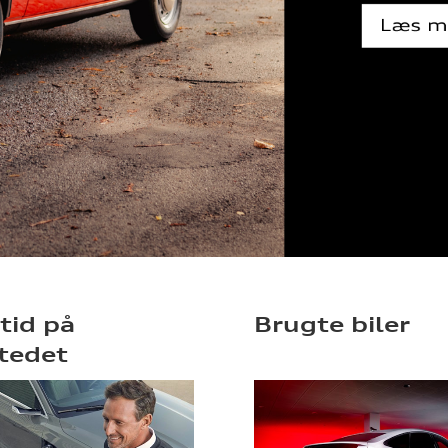
 tid på
Brugte biler
tedet