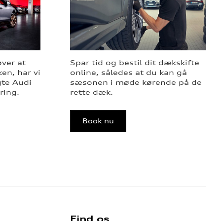
øver at
Spar tid og bestil dit dækskifte
en, har vi
online, således at du kan gå
gte Audi
sæsonen i møde kørende på de
ring.
rette dæk.
Book nu
Find os