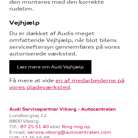
den monteres med den korrekte
rudelim.
Vejhjælp
Du er dækket af Audis meget
omfattende Vejhjælp, når blot bilens
serviceeftersyn gennemføres på vores
autoriserede værksted.
Læs mere om Audi Vejhjælp
Få mere at vide
en af medarbejderne på
vores pladeværksted
.
Audi Servicepartner Viborg - Autocentralen
Lundborgvej 12
8800 Viborg
Tlf.:
87 25 51 40
eller
Ring mig op
E-mail:
service.viborg@autocentralen.com
CVR: 27 36 56 98