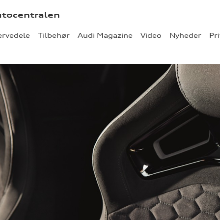
utocentralen
ervedele
Tilbehør
Audi Magazine
Video
Nyheder
Pri