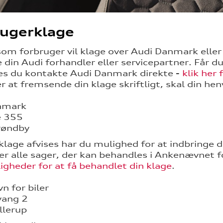
rugerklage
som forbruger vil klage over Audi Danmark elle
din Audi forhandler eller servicepartner. Får du 
es du kontakte Audi Danmark direkte -
klik her
r at fremsende din klage skriftligt, skal din hen
nmark
é 355
røndby
 klage afvises har du mulighed for at indbringe
 er alle sager, der kan behandles i Ankenævnet fo
igheder for at få behandlet din klage
.
 for biler
vang 2
llerup