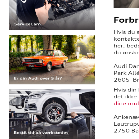
Forb
Hvis du 
kontakte 
her, bed
du ønske
Audi Da
Park All
2605 B
Hvis din
det ikke
dine mul
Ankenævn
Lautrup
2750 Ba