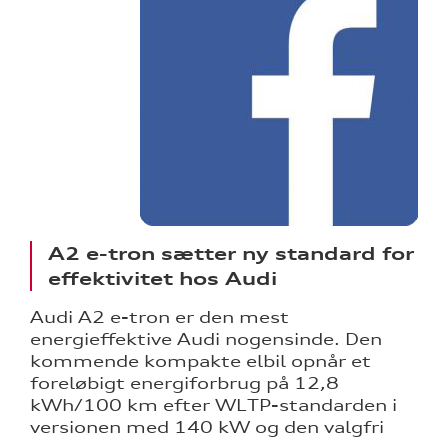
ine
 Audi
et
A2 e-tron sætter ny standard for
tik
effektivitet hos Audi
Audi A2 e-tron er den mest
energieffektive Audi nogensinde. Den
kommende kompakte elbil opnår et
foreløbigt energiforbrug på 12,8
kWh/100 km efter WLTP-standarden i
versionen med 140 kW og den valgfri