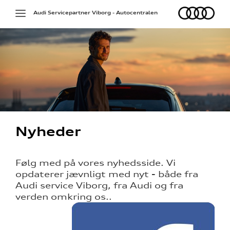
Audi
Toggle
Audi Servicepartner Viborg - Autocentralen
navigation
Nyheder
Følg med på vores nyhedsside. Vi
opdaterer jævnligt med nyt - både fra
Audi service Viborg, fra Audi og fra
verden omkring os..
ne