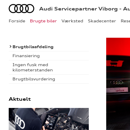
Audi
Audi Servicepartner Viborg - A
Forside
Brugte biler
Værksted
Skadecenter
Res
Brugtbilsafdeling
Finansiering
Ingen fusk med
kilometerstanden
Brugtbilsvurdering
Aktuelt