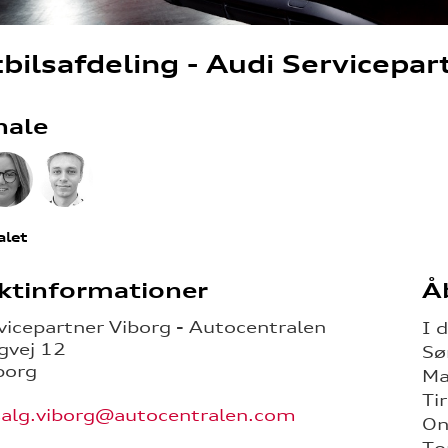
bilsafdeling - Audi Servicepar
nale
alet
ktinformationer
Å
vicepartner Viborg - Autocentralen
I 
gvej 12
Sø
borg
Ma
Ti
salg.viborg@autocentralen.com
On