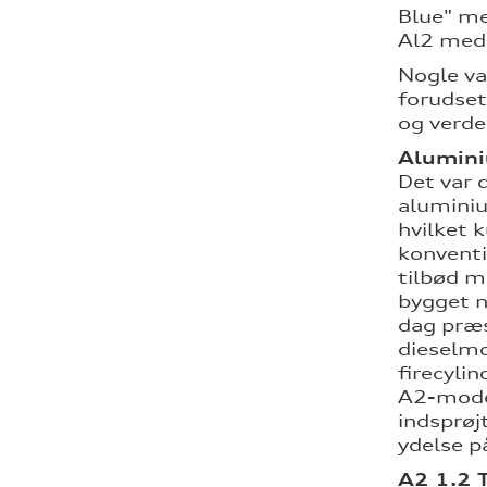
Blue" me
Al2 med 
Nogle va
forudset
og verde
Alumini
Det var 
aluminiu
hvilket 
konventi
tilbød m
bygget n
dag præs
dieselmo
firecyli
A2-mode
indsprøj
ydelse p
A2 1.2 