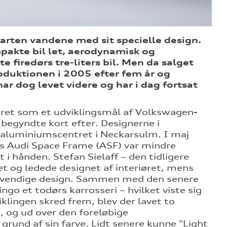
starten vandene med sit specielle design.
pakte bil let, aerodynamisk og
 firedørs tre-liters bil. Men da salget
oduktionen i 2005 efter fem år og
 dog levet videre og har i dag fortsat
ceret som et udviklingsmål af Volkswagen-
begyndte kort efter. Designerne i
aluminiumscentret i Neckarsulm. I maj
is Audi Space Frame (ASF) var mindre
i hånden. Stefan Sielaff – den tidligere
et og ledede designet af interiøret, mens
udvendige design. Sammen med den senere
ngo et todørs karrosseri – hvilket viste sig
lingen skred frem, blev der lavet to
7, og ud over den foreløbige
grund af sin farve. Lidt senere kunne "Light