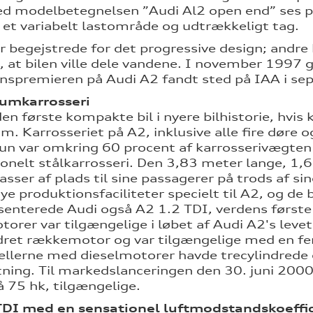
d modelbetegnelsen ”Audi Al2 open end” ses på
et variabelt lastområde og udtrækkeligt tag.
r begejstrede for det progressive design; andre
, at bilen ville dele vandene. I november 1997
nspremieren på Audi A2 fandt sted på IAA i s
umkarrosseri
den første kompakte bil i nyere bilhistorie, hvis
m. Karrosseriet på A2, inklusive alle fire døre
kun var omkring 60 procent af karrosserivægte
onelt stålkarrosseri. Den 3,83 meter lange, 1
asser af plads til sine passagerer på trods af 
ye produktionsfaciliteter specielt til A2, og d
enterede Audi også A2 1.2 TDI, verdens første fir
torer var tilgængelige i løbet af Audi A2's leve
ndret rækkemotor og var tilgængelige med en f
llerne med dieselmotorer havde trecylindrede
tning. Til markedslanceringen den 30. juni 200
å 75 hk, tilgængelige.
TDI med en sensationel luftmodstandskoeffic