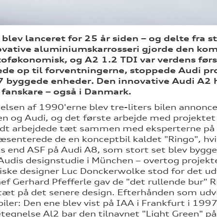
blev lanceret for 25 år siden – og delte fra 
ovative aluminiumskarrosseri gjorde den kom
føkonomisk, og A2 1.2 TDI var verdens første
ede op til forventningerne, stoppede Audi pr
 byggede enheder. Den innovative Audi A2 har
 fanskare – også i Danmark.
elsen af 1990'erne blev tre-liters bilen annon
n og Audi, og det første arbejde med projektet 
adt arbejdede tæt sammen med eksperterne på 
senterede de en konceptbil kaldet "Ringo", hv
 end ASF på Audi A8, som stort set blev bygget 
 Audis designstudie i München – overtog projekt
iske designer Luc Donckerwolke stod for det 
ef Gerhard Pfefferle gav de "det rullende bur" Ri
tæt på det senere design. Efterhånden som udvik
iler: Den ene blev vist på IAA i Frankfurt i 199
egnelse Al2 bar den tilnavnet "Light Green" på 