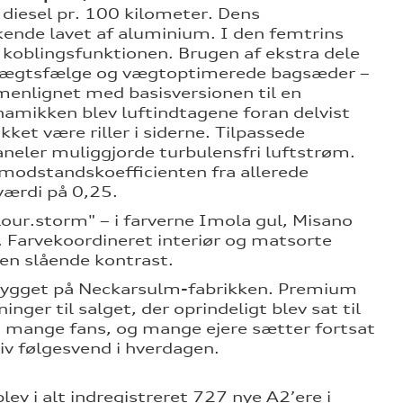
 diesel pr. 100 kilometer. Dens
ende lavet af aluminium. I den femtrins
koblingsfunktionen. Brugen af ekstra dele
tvægtsfælge og vægtoptimerede bagsæder –
enlignet med basisversionen til en
amikken blev luftindtagene foran delvist
et være riller i siderne. Tilpassede
neler muliggjorde turbulensfri luftstrøm.
ftmodstandskoefficienten fra allerede
værdi på 0,25.
our.storm" – i farverne Imola gul, Misano
. Farvekoordineret interiør og matsorte
 en slående kontrast.
t bygget på Neckarsulm-fabrikken. Premium
ger til salget, der oprindeligt blev sat til
ig mange fans, og mange ejere sætter fortsat
iv følgesvend i hverdagen.
ev i alt indregistreret 727 nye A2’ere i