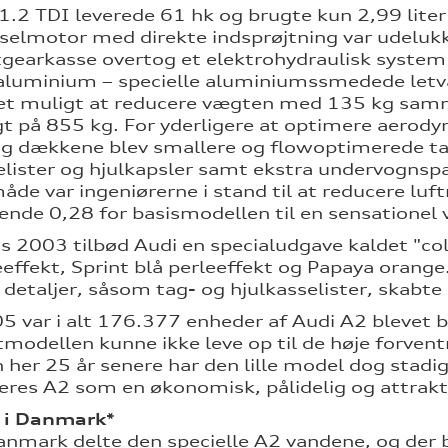
1.2 TDI leverede 61 hk og brugte kun 2,99 liter
selmotor med direkte indsprøjtning var udelukk
earkasse overtog et elektrohydraulisk system 
f aluminium – specielle aluminiumssmedede le
et muligt at reducere vægten med 135 kg samm
 på 855 kg. For yderligere at optimere aerodyn
og dækkene blev smallere og flowoptimerede takk
elister og hjulkapsler samt ekstra undervognspa
åde var ingeniørerne i stand til at reducere lu
nde 0,28 for basismodellen til en sensationel 
s 2003 tilbød Audi en specialudgave kaldet "col
eeffekt, Sprint blå perleeffekt og Papaya orange
 detaljer, såsom tag- og hjulkasselister, skabte
005 var i alt 176.377 enheder af Audi A2 bleve
odellen kunne ikke leve op til de høje forventnin
 her 25 år senere har den lille model dog stad
deres A2 som en økonomisk, pålidelig og attrakt
 i Danmark*
anmark delte den specielle A2 vandene, og der bl