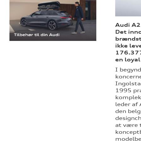
Audi A2 
Det inn
brændsto
ikke lev
176.377
en loyal
I begynd
koncerne
Ingolst
1995 præ
kompleks
leder af
den belg
designch
at være 
konceptb
modelbet