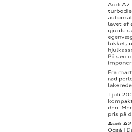
Audi A2 
turbodie
automatg
lavet a
gjorde d
egenvægt
lukket, 
hjulkass
På den m
imponere
Fra mart
rød perl
lakerede
I juli 2
kompaktm
den. Men
pris på 
Audi A2
Også i D