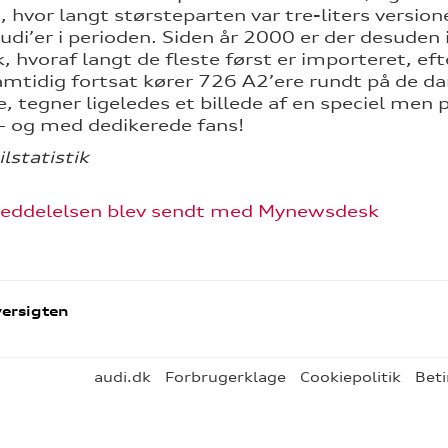
, hvor langt størsteparten var tre-liters versio
Audi’er i perioden. Siden år 2000 er der desuden
 hvoraf langt de fleste først er importeret, ef
amtidig fortsat kører 726 A2’ere rundt på de da
, tegner ligeledes et billede af en speciel men 
 – og med dedikerede fans!
ilstatistik
eddelelsen blev sendt med Mynewsdesk
ersigten
audi.dk
Forbrugerklage
Cookiepolitik
Beti