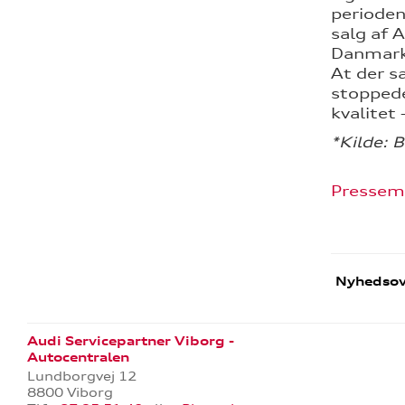
perioden
salg af 
Danmark,
At der s
stoppede
kvalitet
*Kilde: B
Pressem
Nyhedsov
Audi Servicepartner Viborg -
Autocentralen
Lundborgvej 12
8800 Viborg