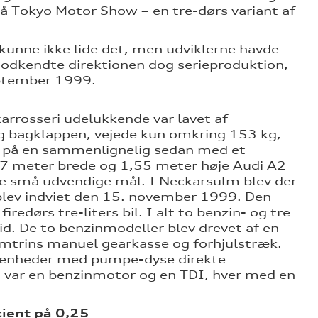
 Tokyo Motor Show – en tre-dørs variant af
 kunne ikke lide det, men udviklerne havde
 godkendte direktionen dog serieproduktion,
eptember 1999.
 karrosseri udelukkende var lavet af
 og bagklappen, vejede kun omkring 153 kg,
n på en sammenlignelig sedan med et
,67 meter brede og 1,55 meter høje Audi A2
sine små udvendige mål. I Neckarsulm blev der
e blev indviet den 15. november 1999. Den
edørs tre-liters bil. I alt to benzin- og tre
tid. De to benzinmodeller blev drevet af en
emtrins manuel gearkasse og forhjulstræk.
 enheder med pumpe-dyse direkte
0 var en benzinmotor og en TDI, hver med en
ient på 0,25