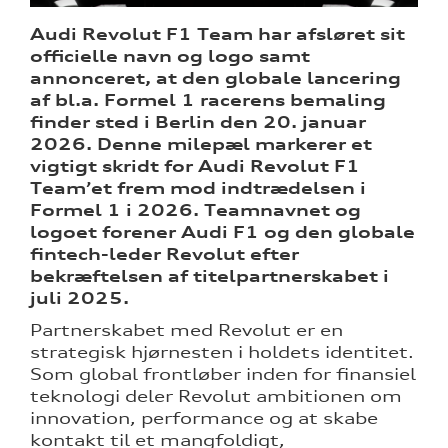
Audi Revolut F1 Team har afsløret sit
officielle navn og logo samt
annonceret, at den globale lancering
af bl.a. Formel 1 racerens bemaling
ine
finder sted i Berlin den 20. januar
2026. Denne milepæl markerer
et
 Audi
vigtigt skridt for Audi Revolut F1
et
Team’et frem mod indtrædelsen i
Formel 1 i 2026.
Teamnavnet og
logoet forener Audi F1 og den globale
fintech-leder Revolut efter
tik
bekræftelsen af titelpartnerskabet i
juli 2025.
Partnerskabet med Revolut er en
strategisk hjørnesten i holdets identitet.
Som global frontløber inden for finansiel
teknologi deler Revolut ambitionen om
innovation, performance og at skabe
kontakt til et mangfoldigt,