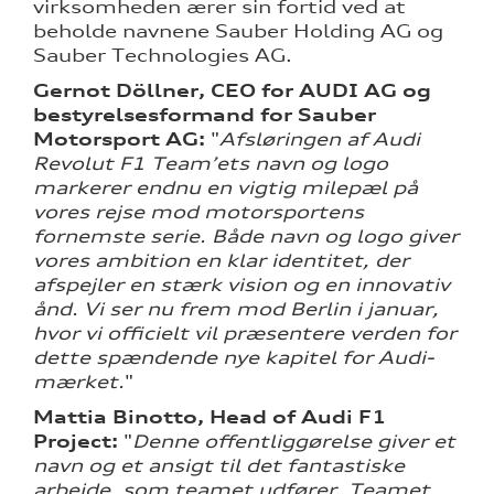
virksomheden ærer sin fortid ved at
beholde navnene Sauber Holding AG og
Sauber Technologies AG.
Gernot Döllner, CEO for AUDI AG og
bestyrelsesformand for Sauber
Motorsport AG:
"
Afsløringen af Audi
Revolut F1 Team’ets navn og logo
markerer endnu en vigtig milepæl på
vores rejse mod motorsportens
fornemste serie. Både navn og logo giver
vores ambition en klar identitet, der
afspejler en stærk vision og en innovativ
ånd. Vi ser nu frem mod Berlin i januar,
hvor vi officielt vil præsentere verden for
dette spændende nye kapitel for Audi-
mærket.
"
Mattia Binotto, Head of Audi F1
Project:
"
Denne offentliggørelse giver et
navn og et ansigt til det fantastiske
arbejde, som teamet udfører. Teamet