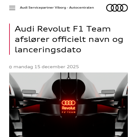
Audi
Toggle
Audi Servicepartner Viborg - Autocentralen
navigation
Audi Revolut F1 Team
afslører officielt navn og
lanceringsdato
mandag 15 december 2025
ne