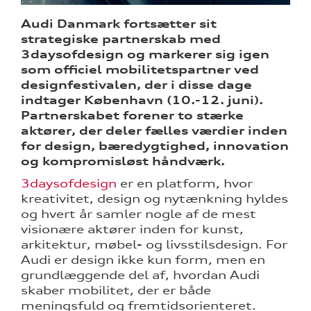
Audi Danmark fortsætter sit
strategiske partnerskab med
3daysofdesign og markerer sig igen
som officiel mobilitetspartner ved
ine
designfestivalen, der i disse dage
indtager København (10.-12. juni).
 Audi
Partnerskabet forener to stærke
et
aktører, der deler fælles værdier inden
for design, bæredygtighed, innovation
og kompromisløst håndværk.
tik
3daysofdesign
er en platform, hvor
kreativitet, design og nytænkning hyldes
og hvert år samler nogle af de mest
visionære aktører inden for kunst,
arkitektur, møbel- og livsstilsdesign. For
Audi er design ikke kun form, men en
grundlæggende del af, hvordan Audi
skaber mobilitet, der er både
meningsfuld og fremtidsorienteret.