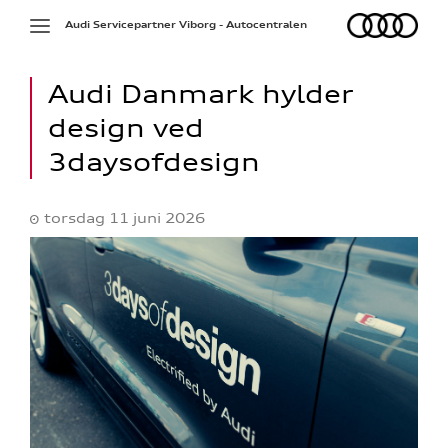
Audi
Toggle
Audi Servicepartner Viborg - Autocentralen
navigation
Audi Danmark hylder
design ved
3daysofdesign
torsdag 11 juni 2026
ne