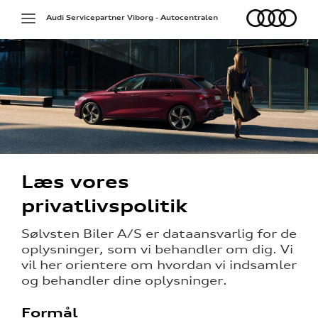
Audi
Toggle
Audi Servicepartner Viborg - Autocentralen
navigation
Læs vores
privatlivspolitik
Sølvsten Biler A/S er dataansvarlig for de
oplysninger, som vi behandler om dig. Vi
vil her orientere om hvordan vi indsamler
og behandler dine oplysninger.
ne
Formål